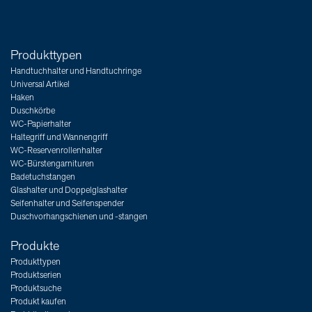
Produkttypen
Handtuchhalter und Handtuchringe
Universal Artikel
Haken
Duschkörbe
WC-Papierhalter
Haltegriff und Wannengriff
WC-Reservenrollenhalter
WC-Bürstengarnituren
Badetuchstangen
Glashalter und Doppelglashalter
Seifenhalter und Seifenspender
Duschvorhangschienen und -stangen
Produkte
Produkttypen
Produktserien
Produktsuche
Produkt kaufen