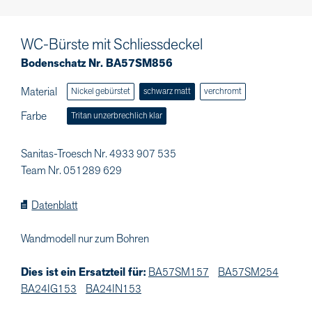
WC-Bürste mit Schliessdeckel
Bodenschatz Nr. BA57SM856
Material
Nickel gebürstet
schwarz matt
verchromt
Farbe
Tritan unzerbrechlich klar
Sanitas-Troesch Nr. 4933 907 535
Team Nr. 051289 629
Datenblatt
Wandmodell nur zum Bohren
Dies ist ein Ersatzteil für:
BA57SM157
BA57SM254
BA24IG153
BA24IN153