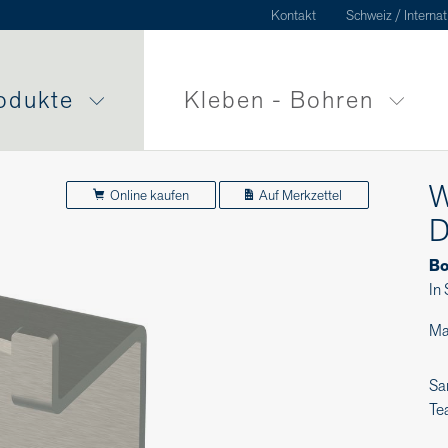
Kontakt
Schweiz / Internat
odukte
Kleben - Bohren
W
Online kaufen
Auf Merkzettel
D
Bo
In 
Ma
Sa
Te