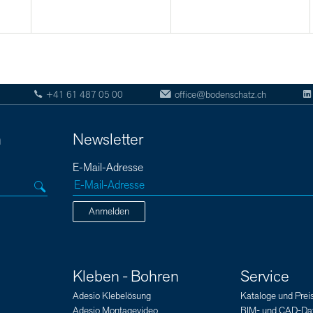
+41 61 487 05 00
office@bodenschatz.ch
n
Newsletter
E-Mail-Adresse
Anmelden
Kleben - Bohren
Service
Adesio Klebelösung
Kataloge und Preis
Adesio Montagevideo
BIM- und CAD-Da