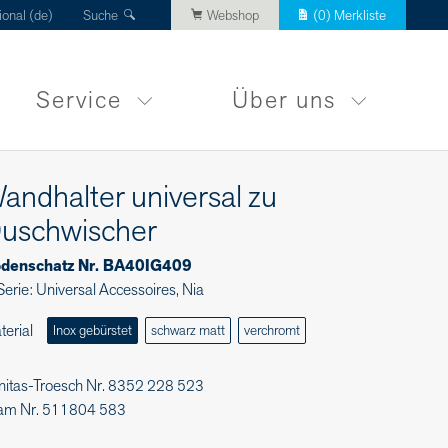
ional (de)
Suche
Webshop
(
0
) Merkliste
Service
Über uns
andhalter universal zu
uschwischer
denschatz Nr. BA40IG409
Serie: Universal Accessoires, Nia
terial
Inox gebürstet
schwarz matt
verchromt
nitas-Troesch Nr. 8352 228 523
am Nr. 511804 583