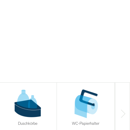
Duschkörbe
WC-Papierhalter
Halt