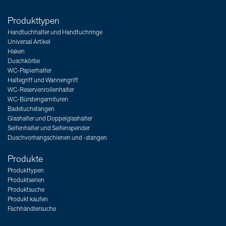
Produkttypen
Handtuchhalter und Handtuchringe
Universal Artikel
Haken
Duschkörbe
WC-Papierhalter
Haltegriff und Wannengriff
WC-Reservenrollenhalter
WC-Bürstengarnituren
Badetuchstangen
Glashalter und Doppelglashalter
Seifenhalter und Seifenspender
Duschvorhangschienen und -stangen
Produkte
Produkttypen
Produktserien
Produktsuche
Produkt kaufen
Fachhändlersuche