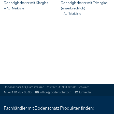
Doppelglashalter mit Klarglas
Doppelglashalter mit Tritanglas
(unzerbrechlich)
+ Auf Merkliste
+ Auf Merkliste
Bodenschatz AG, Hardstrasse 1, Postfach, 4133 Pratteln, Schweiz
+41 61 487 05 00
office@bodenschatz.ch
LinkedIn
Fachhändler mit Bodenschatz Produkten finden: