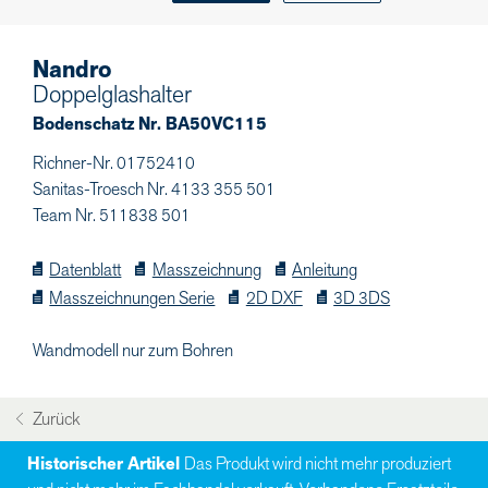
Nandro
Doppelglashalter
Bodenschatz Nr. BA50VC115
Richner-Nr. 01752410
Sanitas-Troesch Nr. 4133 355 501
Team Nr. 511838 501
Datenblatt
Masszeichnung
Anleitung
Masszeichnungen Serie
2D DXF
3D 3DS
Wandmodell nur zum Bohren
Zurück
Historischer Artikel
Das Produkt wird nicht mehr produziert