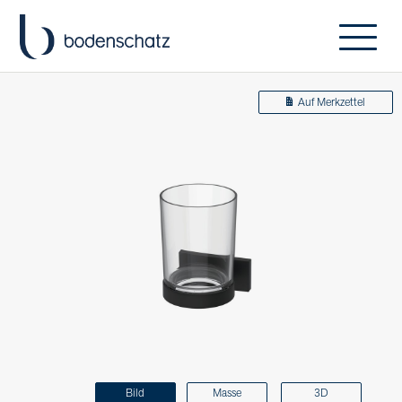
Auf Merkzettel
Bild
Masse
3D