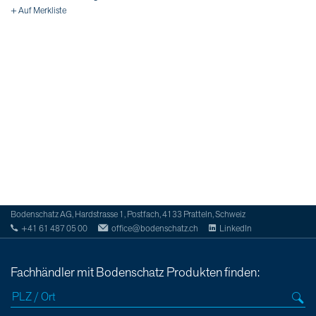
+ Auf Merkliste
Bodenschatz AG, Hardstrasse 1, Postfach, 4133 Pratteln, Schweiz
+41 61 487 05 00
office@bodenschatz.ch
LinkedIn
Fachhändler mit Bodenschatz Produkten finden: