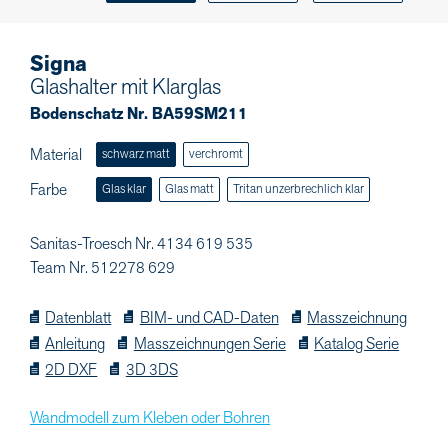
Signa
Glashalter mit Klarglas
Bodenschatz Nr. BA59SM211
Material
schwarz matt
verchromt
Farbe
Glas klar
Glas matt
Tritan unzerbrechlich klar
Sanitas-Troesch Nr. 4134 619 535
Team Nr. 512278 629
Datenblatt
BIM- und CAD-Daten
Masszeichnung
Anleitung
Masszeichnungen Serie
Katalog Serie
2D DXF
3D 3DS
Wandmodell zum Kleben oder Bohren