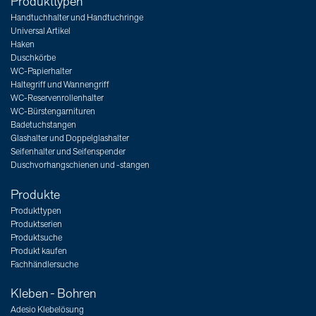
Produkttypen
Handtuchhalter und Handtuchringe
Universal Artikel
Haken
Duschkörbe
WC-Papierhalter
Haltegriff und Wannengriff
WC-Reservenrollenhalter
WC-Bürstengarnituren
Badetuchstangen
Glashalter und Doppelglashalter
Seifenhalter und Seifenspender
Duschvorhangschienen und -stangen
Produkte
Produkttypen
Produktserien
Produktsuche
Produkt kaufen
Fachhändlersuche
Kleben - Bohren
Adesio Klebelösung