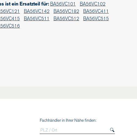
es ist ein Ersatzteil für:
BA56VC101
BA56VC102
56VC121
BA56VC142
BA56VC182
BA56VC411
56VC415
BA56VC511
BA56VC512
BA56VC515
56VC516
Fachhändler in Ihrer Nähe finden: