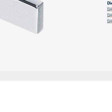
Di
BA
BA
BA