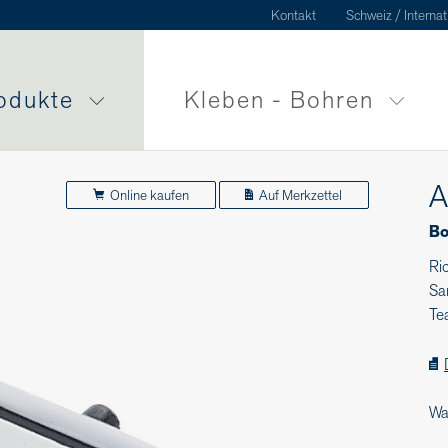
Kontakt
Schweiz / Internat
odukte
Kleben - Bohren
A
Online kaufen
Auf Merkzettel
Bo
Ri
Sa
Te
Wa