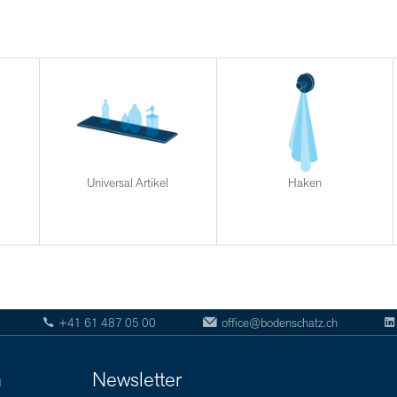
Universal Artikel
Haken
+41 61 487 05 00
office@bodenschatz.ch
n
Newsletter