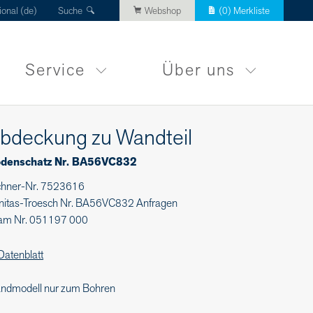
ional (de)
Suche
Webshop
(
0
) Merkliste
Service
Über uns
bdeckung zu Wandteil
denschatz Nr. BA56VC832
chner-Nr. 7523616
nitas-Troesch Nr. BA56VC832 Anfragen
am Nr. 051197 000
Datenblatt
ndmodell nur zum Bohren