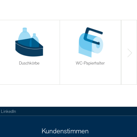
Duschkörbe
WC-Papierhalter
Halt
LinkedIn
Kundenstimmen