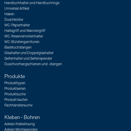
Handtuchhalter und Handtuchringe
Universal Artikel
Haken
Duschkörbe
WC-Papierhalter
Haltegriff und Wannengriff
WC-Reservenrollenhalter
WC-Bürstengarnituren
Badetuchstangen
Glashalter und Doppelglashalter
Seifenhalter und Seifenspender
Duschvorhangschienen und -stangen
Produkte
Produkttypen
Produktserien
Produktsuche
Produkt kaufen
Fachhändlersuche
Kleben - Bohren
Adesio Klebelösung
Adesio Montagevideo