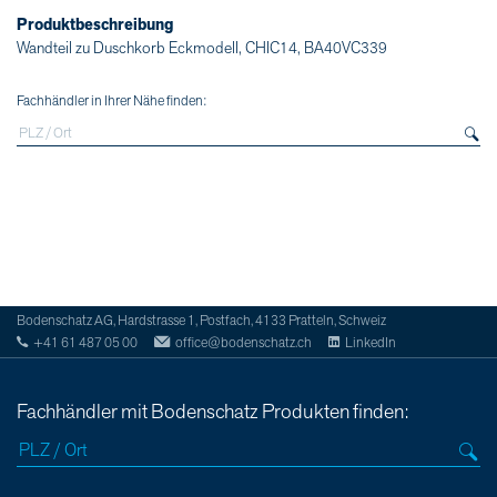
Produktbeschreibung
Wandteil zu Duschkorb Eckmodell, CHIC14, BA40VC339
Fachhändler in Ihrer Nähe finden:
Bodenschatz AG, Hardstrasse 1, Postfach, 4133 Pratteln, Schweiz
+41 61 487 05 00
office@bodenschatz.ch
LinkedIn
Fachhändler mit Bodenschatz Produkten finden: