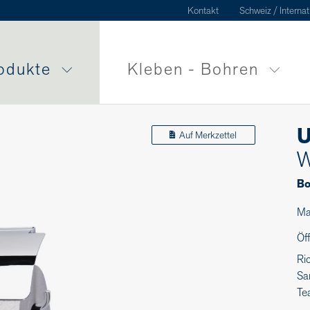
Kontakt
Schweiz / Internat
odukte
Kleben - Bohren
U
Auf Merkzettel
W
Bo
Ma
Öf
Ri
Sa
Te