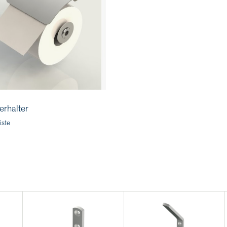
rhalter
iste