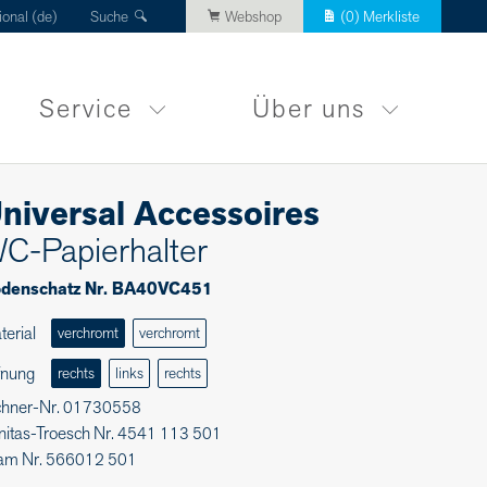
ional (de)
Suche
Webshop
(
0
) Merkliste
Service
Über uns
niversal Accessoires
C-Papierhalter
denschatz Nr. BA40VC451
terial
verchromt
verchromt
fnung
rechts
links
rechts
chner-Nr. 01730558
nitas-Troesch Nr. 4541 113 501
am Nr. 566012 501