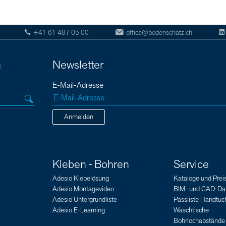
+41 61 487 05 00
office@bodenschatz.ch
n
Newsletter
E-Mail-Adresse
Anmelden
Kleben - Bohren
Service
Adesio Klebelösung
Kataloge und Preis
Adesio Montagevideo
BIM- und CAD-Da
Adesio Untergrundliste
Passliste Handtuch
Adesio E-Learning
Waschtische
Bohrlochabstände