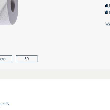
Wa
asse
3D
l fix