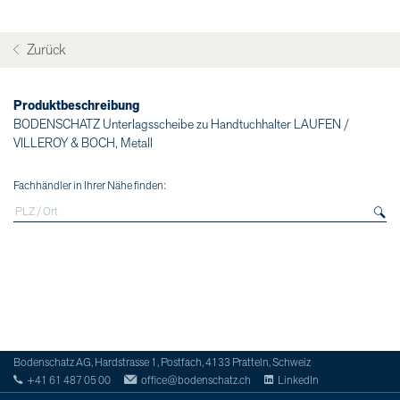
Zurück
Produktbeschreibung
BODENSCHATZ Unterlagsscheibe zu Handtuchhalter LAUFEN /
VILLEROY & BOCH, Metall
Fachhändler in Ihrer Nähe finden:
Bodenschatz AG, Hardstrasse 1, Postfach, 4133 Pratteln, Schweiz
+41 61 487 05 00
office@bodenschatz.ch
LinkedIn