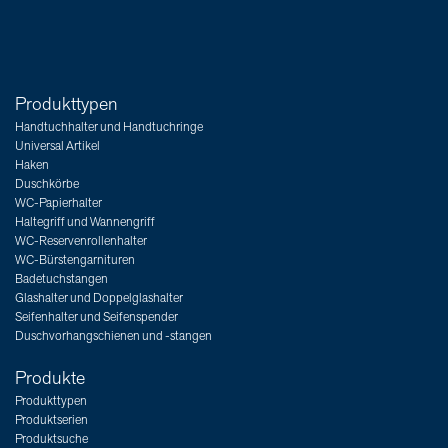
Produkttypen
Handtuchhalter und Handtuchringe
Universal Artikel
Haken
Duschkörbe
WC-Papierhalter
Haltegriff und Wannengriff
WC-Reservenrollenhalter
WC-Bürstengarnituren
Badetuchstangen
Glashalter und Doppelglashalter
Seifenhalter und Seifenspender
Duschvorhangschienen und -stangen
Produkte
Produkttypen
Produktserien
Produktsuche