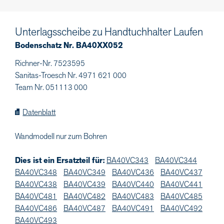
Unterlagsscheibe zu Handtuchhalter Laufen
Bodenschatz Nr. BA40XX052
Richner-Nr. 7523595
Sanitas-Troesch Nr. 4971 621 000
Team Nr. 051113 000
Datenblatt
Wandmodell nur zum Bohren
Dies ist ein Ersatzteil für:
BA40VC343
BA40VC344
BA40VC348
BA40VC349
BA40VC436
BA40VC437
BA40VC438
BA40VC439
BA40VC440
BA40VC441
BA40VC481
BA40VC482
BA40VC483
BA40VC485
BA40VC486
BA40VC487
BA40VC491
BA40VC492
BA40VC493