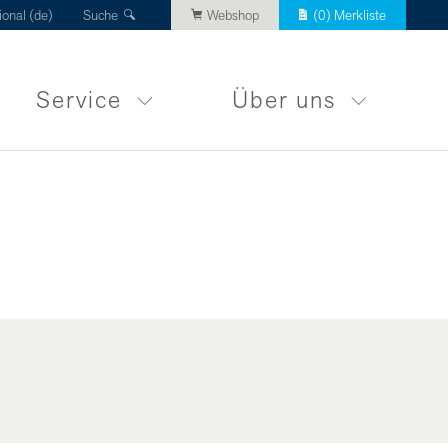
ional (de)
Suche
Webshop
(
0
) Merkliste
Service
Über uns