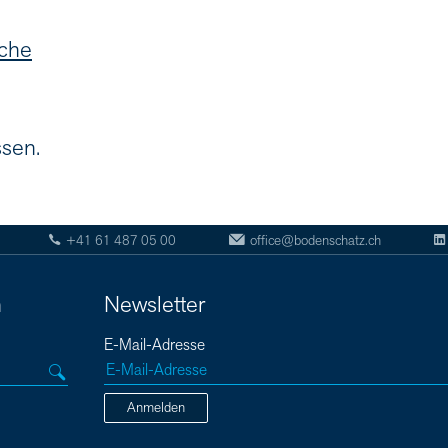
uche
ssen.
+41 61 487 05 00
office@bodenschatz.ch
n
Newsletter
E-Mail-Adresse
Anmelden