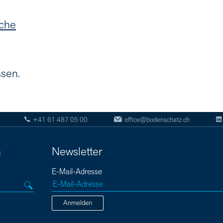
uche
ssen.
+41 61 487 05 00
office@bodenschatz.ch
n
Newsletter
E-Mail-Adresse
Anmelden