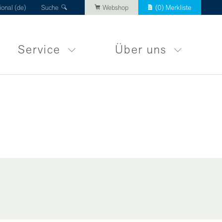
ional (de)
Suche
Webshop
(
0
) Merkliste
Service
Über uns