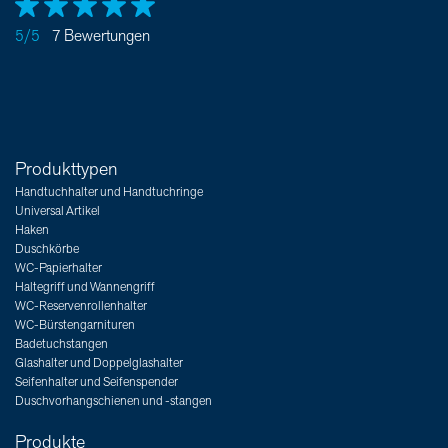
5/5
7 Bewertungen
Produkttypen
Handtuchhalter und Handtuchringe
Universal Artikel
Haken
Duschkörbe
WC-Papierhalter
Haltegriff und Wannengriff
WC-Reservenrollenhalter
WC-Bürstengarnituren
Badetuchstangen
Glashalter und Doppelglashalter
Seifenhalter und Seifenspender
Duschvorhangschienen und -stangen
Produkte