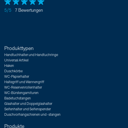
5/5
7 Bewertungen
Produkttypen
Handtuchhalter und Handtuchringe
Universal Artikel
Haken
Duschkörbe
WC-Papierhalter
Haltegriff und Wannengriff
WC-Reservenrollenhalter
WC-Bürstengarnituren
Badetuchstangen
Glashalter und Doppelglashalter
Seifenhalter und Seifenspender
Duschvorhangschienen und -stangen
Produkte