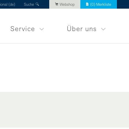
ional (de)
Suche
Webshop
(
0
) Merkliste
Service
Über uns