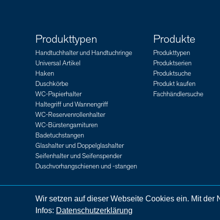
Produkttypen
Produkte
Handtuchhalter und Handtuchringe
Produkttypen
Universal Artikel
Produktserien
Haken
Produktsuche
Duschkörbe
Produkt kaufen
WC-Papierhalter
Fachhändlersuche
Haltegriff und Wannengriff
WC-Reservenrollenhalter
WC-Bürstengarnituren
Badetuchstangen
Glashalter und Doppelglashalter
Seifenhalter und Seifenspender
Duschvorhangschienen und -stangen
Impressum
Rechtshinweise
AGB
Datenschutzerklärung
Wir setzen auf dieser Webseite Cookies ein. Mit de
Infos:
Datenschutzerklärung
german