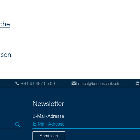
uche
ssen.
+41 61 487 05 00
office@bodenschatz.ch
n
Newsletter
E-Mail-Adresse
Anmelden