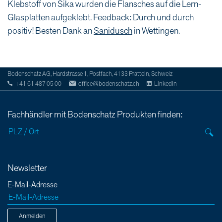
Klebstoff von Sika wurden die Flansches auf die Lern-
Glasplatten aufgeklebt. Feedback: Durch und durch
positiv! Besten Dank an
Sanidusch
in Wettingen.
Bodenschatz AG, Hardstrasse 1, Postfach, 4133 Pratteln, Schweiz
+41 61 487 05 00
office@bodenschatz.ch
LinkedIn
Fachhändler mit Bodenschatz Produkten finden:
Newsletter
E-Mail-Adresse
Anmelden