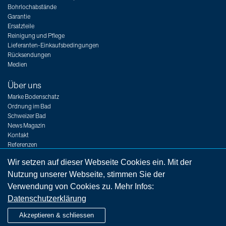
Bohrlochabstände
Garantie
Ersatzteile
Reinigung und Pflege
Lieferanten-Einkaufsbedingungen
Rücksendungen
Medien
Über uns
Marke Bodenschatz
Ordnung im Bad
Schweizer Bad
News Magazin
Kontakt
Referenzen
Messen
Wir setzen auf dieser Webseite Cookies ein. Mit der
Jobs
Nutzung unserer Webseite, stimmen Sie der
Verwendung von Cookies zu. Mehr Infos:
Datenschutzerklärung
Impressum
Rechtshinweise
AGB
Datenschutzerklärung
Akzeptieren & schliessen