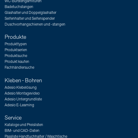
WC-Bürstengarnituren
Badetuchstangen
Glashalter und Doppelglashalter
Seifenhalter und Seifenspender
Duschvorhangschienen und -stangen
Produkte
Produkttypen
Produktserien
Produktsuche
Produkt kaufen
Fachhändlersuche
Kleben - Bohren
Adesio Klebelösung
Adesio Montagevideo
Adesio Untergrundliste
Adesio E-Learning
Service
Kataloge und Preislisten
BIM- und CAD-Daten
Passliste Handtuchhalter / Waschtische