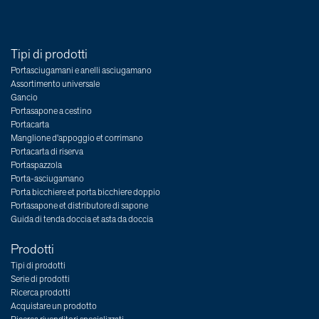
Tipi di prodotti
Portasciugamani e anelli asciugamano
Assortimento universale
Gancio
Portasapone a cestino
Portacarta
Manglione d'appoggio et corrimano
Portacarta di riserva
Portaspazzola
Porta-asciugamano
Porta bicchiere et porta bicchiere doppio
Portasapone et distributore di sapone
Guida di tenda doccia et asta da doccia
Prodotti
Tipi di prodotti
Serie di prodotti
Ricerca prodotti
Acquistare un prodotto