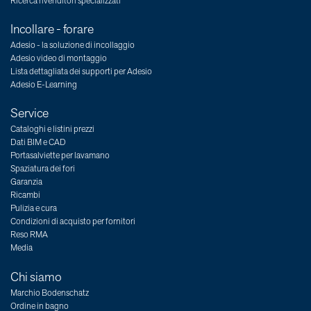
Ricerca rivenditori specializzati
Incollare - forare
Adesio - la soluzione di incollaggio
Adesio video di montaggio
Lista dettagliata dei supporti per Adesio
Adesio E-Learning
Service
Cataloghi e listini prezzi
Dati BIM e CAD
Portasalviette per lavamano
Spaziatura dei fori
Garanzia
Ricambi
Pulizia e cura
Condizioni di acquisto per fornitori
Reso RMA
Media
Chi siamo
Marchio Bodenschatz
Ordine in bagno