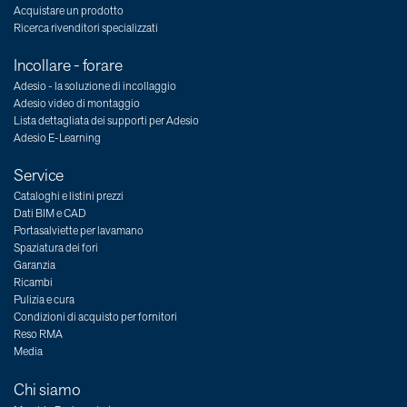
Acquistare un prodotto
Ricerca rivenditori specializzati
Incollare - forare
Adesio - la soluzione di incollaggio
Adesio video di montaggio
Lista dettagliata dei supporti per Adesio
Adesio E-Learning
Service
Cataloghi e listini prezzi
Dati BIM e CAD
Portasalviette per lavamano
Spaziatura dei fori
Garanzia
Ricambi
Pulizia e cura
Condizioni di acquisto per fornitori
Reso RMA
Media
Chi siamo