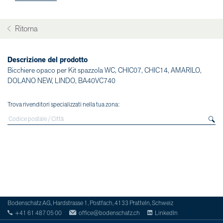
Ritorna
Descrizione del prodotto
Bicchiere opaco per Kit spazzola WC, CHIC07, CHIC14, AMARILO,
DOLANO NEW, LINDO, BA40VC740
Trova rivenditori specializzati nella tua zona:
Bodenschatz AG, Hardstrasse 1, Postfach, 4133 Pratteln, Schweiz
+41 61 487 05 00
office@bodenschatz.ch
LinkedIn