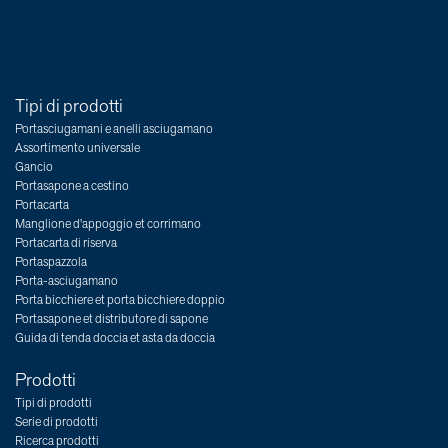
Tipi di prodotti
Portasciugamani e anelli asciugamano
Assortimento universale
Gancio
Portasapone a cestino
Portacarta
Manglione d'appoggio et corrimano
Portacarta di riserva
Portaspazzola
Porta-asciugamano
Porta bicchiere et porta bicchiere doppio
Portasapone et distributore di sapone
Guida di tenda doccia et asta da doccia
Prodotti
Tipi di prodotti
Serie di prodotti
Ricerca prodotti