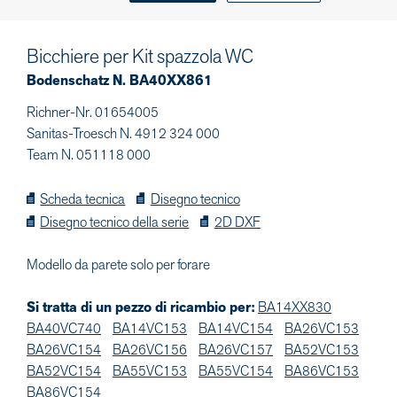
Bicchiere per Kit spazzola WC
Bodenschatz N. BA40XX861
Richner-Nr. 01654005
Sanitas-Troesch N. 4912 324 000
Team N. 051118 000
Scheda tecnica
Disegno tecnico
Disegno tecnico della serie
2D DXF
Modello da parete solo per forare
Si tratta di un pezzo di ricambio per:
BA14XX830
BA40VC740
BA14VC153
BA14VC154
BA26VC153
BA26VC154
BA26VC156
BA26VC157
BA52VC153
BA52VC154
BA55VC153
BA55VC154
BA86VC153
BA86VC154