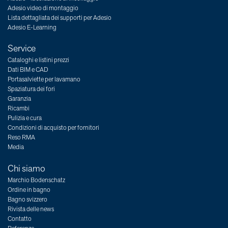
Adesio video di montaggio
Lista dettagliata dei supporti per Adesio
Adesio E-Learning
Service
Cataloghi e listini prezzi
Dati BIM e CAD
Portasalviette per lavamano
Spaziatura dei fori
Garanzia
Ricambi
Pulizia e cura
Condizioni di acquisto per fornitori
Reso RMA
Media
Chi siamo
Marchio Bodenschatz
Ordine in bagno
Bagno svizzero
Rivista delle news
Contatto