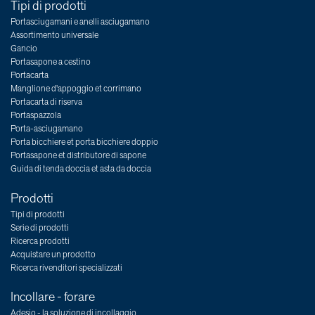
Tipi di prodotti
Portasciugamani e anelli asciugamano
Assortimento universale
Gancio
Portasapone a cestino
Portacarta
Manglione d'appoggio et corrimano
Portacarta di riserva
Portaspazzola
Porta-asciugamano
Porta bicchiere et porta bicchiere doppio
Portasapone et distributore di sapone
Guida di tenda doccia et asta da doccia
Prodotti
Tipi di prodotti
Serie di prodotti
Ricerca prodotti
Acquistare un prodotto
Ricerca rivenditori specializzati
Incollare - forare
Adesio - la soluzione di incollaggio