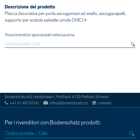
Descrizione del prodotto
Placca decorativa per porta asciugamani ad anello, asciugacapelli,
supporto per scatola salviette umide CHIC14
Trova rivenditori specializzati nella tua zona:
Bodenschatz AG, Hardstrasse 1, Postfach, 4133 Pratteln, Schweiz
+41 61 487 05 00
office@bodenschatz.ch
LinkedIn
Per i rivenditori con Bodenschatz prodotti: