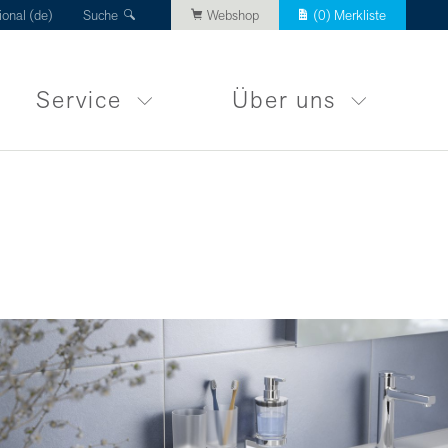
ional (de)
Suche
Webshop
(
0
) Merkliste
Service
Über uns