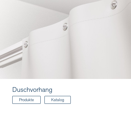
Duschvorhang
Produkte
Katalog