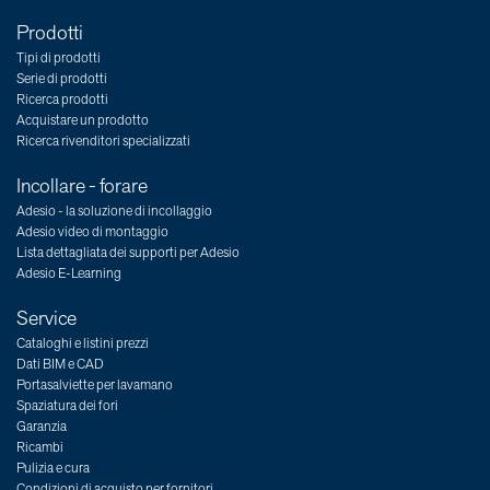
Prodotti
Tipi di prodotti
Serie di prodotti
Ricerca prodotti
Acquistare un prodotto
Ricerca rivenditori specializzati
Incollare - forare
Adesio - la soluzione di incollaggio
Adesio video di montaggio
Lista dettagliata dei supporti per Adesio
Adesio E-Learning
Service
Cataloghi e listini prezzi
Dati BIM e CAD
Portasalviette per lavamano
Spaziatura dei fori
Garanzia
Ricambi
Pulizia e cura
Condizioni di acquisto per fornitori