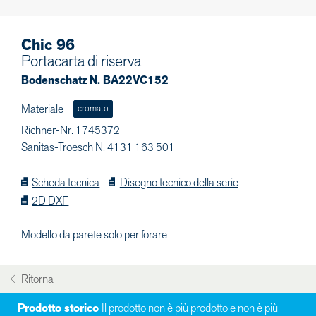
Chic 96
Portacarta di riserva
Bodenschatz N. BA22VC152
Materiale
cromato
Richner-Nr. 1745372
Sanitas-Troesch N. 4131 163 501
Scheda tecnica
Disegno tecnico della serie
2D DXF
Modello da parete solo per forare
Ritorna
Prodotto storico
Il prodotto non è più prodotto e non è più