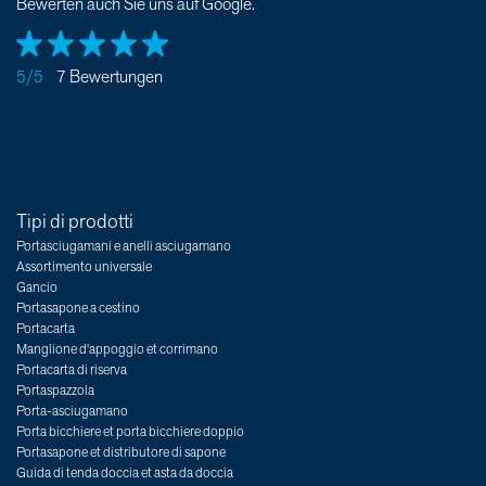
Bewerten auch Sie uns auf Google.
5/5
7 Bewertungen
Tipi di prodotti
Portasciugamani e anelli asciugamano
Assortimento universale
Gancio
Portasapone a cestino
Portacarta
Manglione d'appoggio et corrimano
Portacarta di riserva
Portaspazzola
Porta-asciugamano
Porta bicchiere et porta bicchiere doppio
Portasapone et distributore di sapone
Guida di tenda doccia et asta da doccia