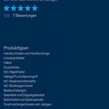
5/5
7 Bewertungen
Produkttypen
Handtuchhalter und Handtuchringe
Universal Artikel
Haken
Duschkörbe
WC-Papierhalter
Haltegriff und Wannengriff
WC-Reservenrollenhalter
WC-Bürstengarnituren
Badetuchstangen
Glashalter und Doppelglashalter
Seifenhalter und Seifenspender
Duschvorhangschienen und -stangen