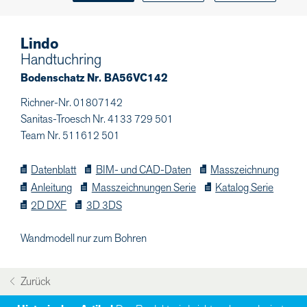
Lindo
Handtuchring
Bodenschatz Nr. BA56VC142
Richner-Nr. 01807142
Sanitas-Troesch Nr. 4133 729 501
Team Nr. 511612 501
Datenblatt
BIM- und CAD-Daten
Masszeichnung
Anleitung
Masszeichnungen Serie
Katalog Serie
2D DXF
3D 3DS
Wandmodell nur zum Bohren
Zurück