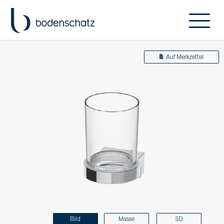
Auf Merkzettel
Bild
Masse
3D