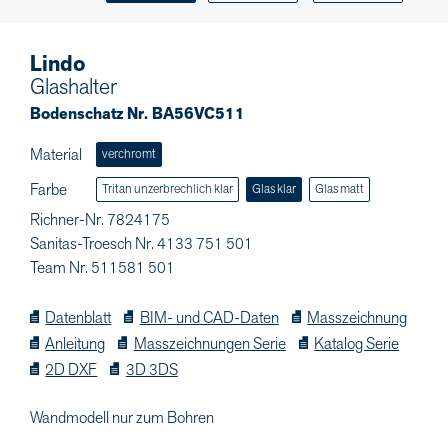
Lindo
Glashalter
Bodenschatz Nr. BA56VC511
Material
verchromt
Farbe
Tritan unzerbrechlich klar
Glas klar
Glas matt
Richner-Nr. 7824175
Sanitas-Troesch Nr. 4133 751 501
Team Nr. 511581 501
Datenblatt
BIM- und CAD-Daten
Masszeichnung
Anleitung
Masszeichnungen Serie
Katalog Serie
2D DXF
3D 3DS
Wandmodell nur zum Bohren