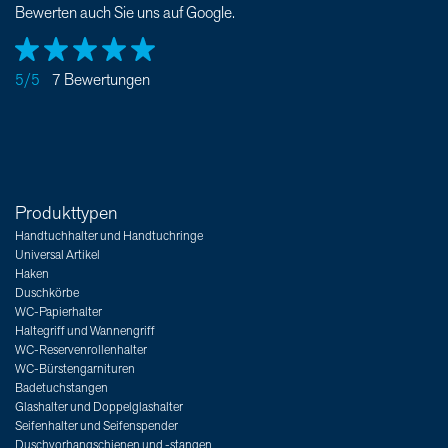
Bewerten auch Sie uns auf Google.
5/5
7 Bewertungen
Produkttypen
Handtuchhalter und Handtuchringe
Universal Artikel
Haken
Duschkörbe
WC-Papierhalter
Haltegriff und Wannengriff
WC-Reservenrollenhalter
WC-Bürstengarnituren
Badetuchstangen
Glashalter und Doppelglashalter
Seifenhalter und Seifenspender
Duschvorhangschienen und -stangen