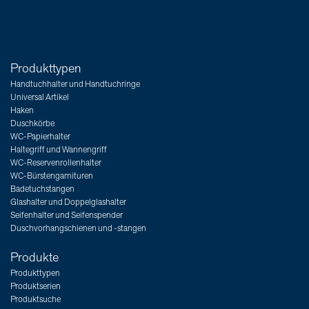
Produkttypen
Handtuchhalter und Handtuchringe
Universal Artikel
Haken
Duschkörbe
WC-Papierhalter
Haltegriff und Wannengriff
WC-Reservenrollenhalter
WC-Bürstengarnituren
Badetuchstangen
Glashalter und Doppelglashalter
Seifenhalter und Seifenspender
Duschvorhangschienen und -stangen
Produkte
Produkttypen
Produktserien
Produktsuche