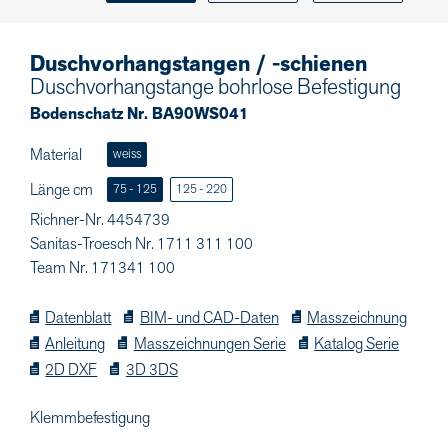
Duschvorhangstangen / -schienen
Duschvorhangstange bohrlose Befestigung
Bodenschatz Nr. BA90WS041
Material
weiss
Länge cm
75 - 125
125 - 220
Richner-Nr. 4454739
Sanitas-Troesch Nr. 1711 311 100
Team Nr. 171341 100
Datenblatt
BIM- und CAD-Daten
Masszeichnung
Anleitung
Masszeichnungen Serie
Katalog Serie
2D DXF
3D 3DS
Klemmbefestigung