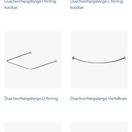
Duschvorhangstange I-förmig,
Duschvorhangstange L-förmig,
kürzbar
kürzbar
Duschvorhangstange U-förmig
Duschvorhangstange Viertelkreis