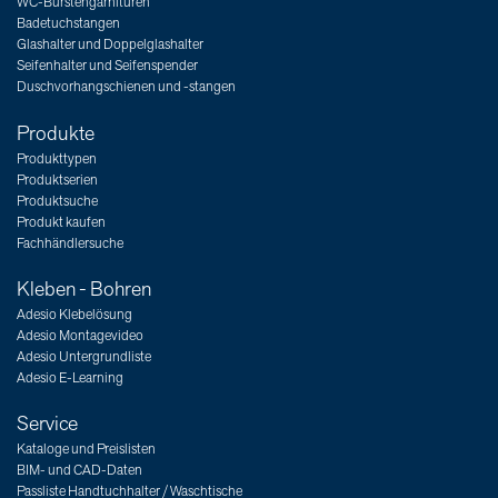
WC-Bürstengarnituren
Badetuchstangen
Glashalter und Doppelglashalter
Seifenhalter und Seifenspender
Duschvorhangschienen und -stangen
Produkte
Produkttypen
Produktserien
Produktsuche
Produkt kaufen
Fachhändlersuche
Kleben - Bohren
Adesio Klebelösung
Adesio Montagevideo
Adesio Untergrundliste
Adesio E-Learning
Service
Kataloge und Preislisten
BIM- und CAD-Daten
Passliste Handtuchhalter / Waschtische