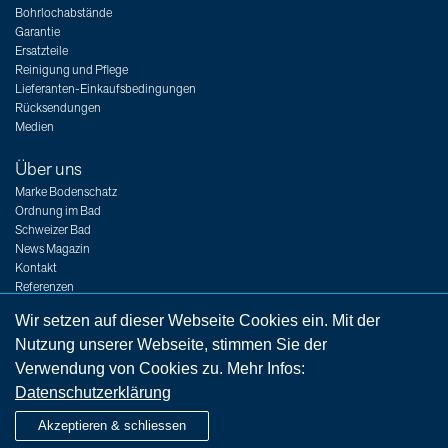
Bohrlochabstände
Garantie
Ersatzteile
Reinigung und Pflege
Lieferanten-Einkaufsbedingungen
Rücksendungen
Medien
Über uns
Marke Bodenschatz
Ordnung im Bad
Schweizer Bad
News Magazin
Kontakt
Referenzen
Messen
Wir setzen auf dieser Webseite Cookies ein. Mit der
Jobs
Nutzung unserer Webseite, stimmen Sie der
Verwendung von Cookies zu. Mehr Infos:
Datenschutzerklärung
Impressum
Rechtshinweise
AGB
Datenschutzerklärung
Akzeptieren & schliessen