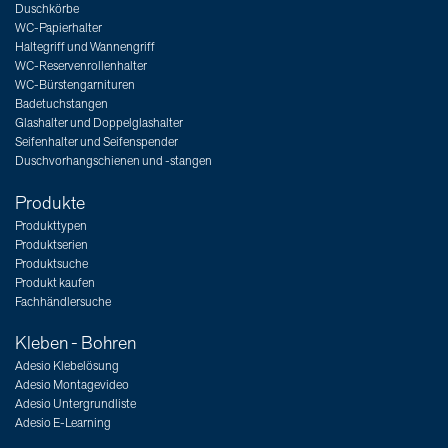
Duschkörbe
WC-Papierhalter
Haltegriff und Wannengriff
WC-Reservenrollenhalter
WC-Bürstengarnituren
Badetuchstangen
Glashalter und Doppelglashalter
Seifenhalter und Seifenspender
Duschvorhangschienen und -stangen
Produkte
Produkttypen
Produktserien
Produktsuche
Produkt kaufen
Fachhändlersuche
Kleben - Bohren
Adesio Klebelösung
Adesio Montagevideo
Adesio Untergrundliste
Adesio E-Learning