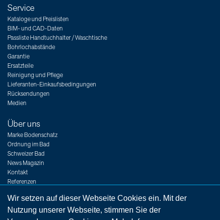
Service
Kataloge und Preislisten
BIM- und CAD-Daten
Passliste Handtuchhalter / Waschtische
Bohrlochabstände
Garantie
Ersatzteile
Reinigung und Pflege
Lieferanten-Einkaufsbedingungen
Rücksendungen
Medien
Über uns
Marke Bodenschatz
Ordnung im Bad
Schweizer Bad
News Magazin
Kontakt
Referenzen
Messen
Wir setzen auf dieser Webseite Cookies ein. Mit der
Jobs
Nutzung unserer Webseite, stimmen Sie der