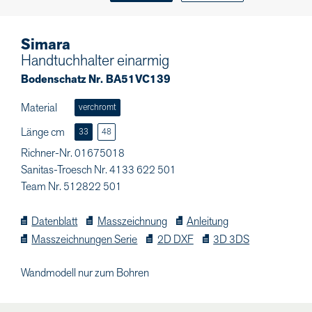
Simara
Handtuchhalter einarmig
Bodenschatz Nr. BA51VC139
Material
verchromt
Länge cm
33
48
Richner-Nr. 01675018
Sanitas-Troesch Nr. 4133 622 501
Team Nr. 512822 501
Datenblatt
Masszeichnung
Anleitung
Masszeichnungen Serie
2D DXF
3D 3DS
Wandmodell nur zum Bohren