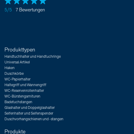
5/5
7 Bewertungen
Produkttypen
Handtuchhalter und Handtuchringe
Universal Artikel
Haken
Duschkörbe
WC-Papierhalter
Haltegriff und Wannengriff
WC-Reservenrollenhalter
WC-Bürstengarnituren
Badetuchstangen
Glashalter und Doppelglashalter
Seifenhalter und Seifenspender
Duschvorhangschienen und -stangen
Produkte