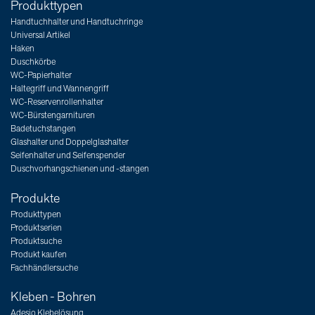
Produkttypen
Handtuchhalter und Handtuchringe
Universal Artikel
Haken
Duschkörbe
WC-Papierhalter
Haltegriff und Wannengriff
WC-Reservenrollenhalter
WC-Bürstengarnituren
Badetuchstangen
Glashalter und Doppelglashalter
Seifenhalter und Seifenspender
Duschvorhangschienen und -stangen
Produkte
Produkttypen
Produktserien
Produktsuche
Produkt kaufen
Fachhändlersuche
Kleben - Bohren
Adesio Klebelösung