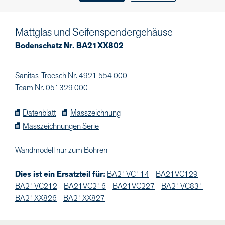
Mattglas und Seifenspendergehäuse
Bodenschatz Nr. BA21XX802
Sanitas-Troesch Nr. 4921 554 000
Team Nr. 051329 000
Datenblatt
Masszeichnung
Masszeichnungen Serie
Wandmodell nur zum Bohren
Dies ist ein Ersatzteil für:
BA21VC114
BA21VC129
BA21VC212
BA21VC216
BA21VC227
BA21VC831
BA21XX826
BA21XX827