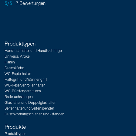
5/5
7 Bewertungen
Produkttypen
Handtuchhalter und Handtuchringe
Universal Artikel
Haken
Duschkörbe
WC-Papierhalter
Haltegriff und Wannengriff
WC-Reservenrollenhalter
WC-Bürstengarnituren
Badetuchstangen
Glashalter und Doppelglashalter
Seifenhalter und Seifenspender
Duschvorhangschienen und -stangen
Produkte
Produkttypen