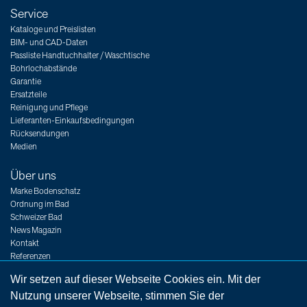
Service
Kataloge und Preislisten
BIM- und CAD-Daten
Passliste Handtuchhalter / Waschtische
Bohrlochabstände
Garantie
Ersatzteile
Reinigung und Pflege
Lieferanten-Einkaufsbedingungen
Rücksendungen
Medien
Über uns
Marke Bodenschatz
Ordnung im Bad
Schweizer Bad
News Magazin
Kontakt
Referenzen
Messen
Wir setzen auf dieser Webseite Cookies ein. Mit der
Jobs
Nutzung unserer Webseite, stimmen Sie der