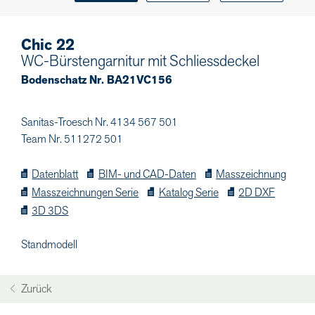
Chic 22
WC-Bürstengarnitur mit Schliessdeckel
Bodenschatz Nr. BA21VC156
Sanitas-Troesch Nr. 4134 567 501
Team Nr. 511272 501
Datenblatt
BIM- und CAD-Daten
Masszeichnung
Masszeichnungen Serie
Katalog Serie
2D DXF
3D 3DS
Standmodell
Zurück