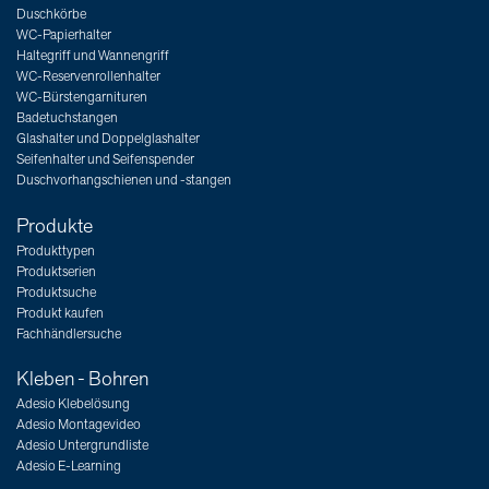
Duschkörbe
WC-Papierhalter
Haltegriff und Wannengriff
WC-Reservenrollenhalter
WC-Bürstengarnituren
Badetuchstangen
Glashalter und Doppelglashalter
Seifenhalter und Seifenspender
Duschvorhangschienen und -stangen
Produkte
Produkttypen
Produktserien
Produktsuche
Produkt kaufen
Fachhändlersuche
Kleben - Bohren
Adesio Klebelösung
Adesio Montagevideo
Adesio Untergrundliste
Adesio E-Learning