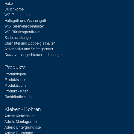
Haken
Duschkörbe
WC-Papierhalter
Haltegriff und Wannengriff
WC-Reservenrollenhalter
WC-Bürstengarnituren
Badetuchstangen
Glashalter und Doppelglashalter
Seifenhalter und Seifenspender
Duschvorhangschienen und -stangen
Produkte
Produkttypen
Produktserien
Produktsuche
Produkt kaufen
Fachhändlersuche
Kleben - Bohren
Adesio Klebelösung
Adesio Montagevideo
Adesio Untergrundliste
Adesio E-Learning