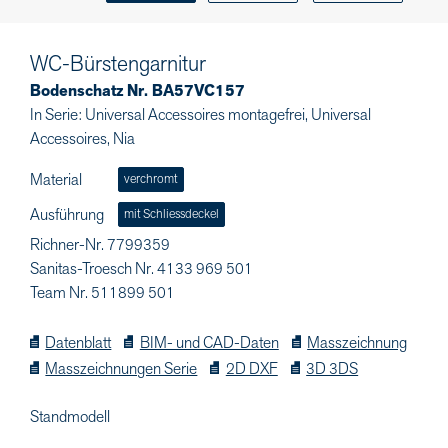
WC-Bürstengarnitur
Bodenschatz Nr. BA57VC157
In Serie: Universal Accessoires montagefrei, Universal
Accessoires, Nia
Material
verchromt
Ausführung
mit Schliessdeckel
Richner-Nr. 7799359
Sanitas-Troesch Nr. 4133 969 501
Team Nr. 511899 501
Datenblatt
BIM- und CAD-Daten
Masszeichnung
Masszeichnungen Serie
2D DXF
3D 3DS
Standmodell