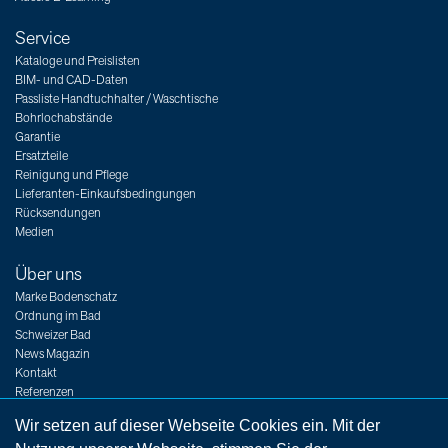
Service
Kataloge und Preislisten
BIM- und CAD-Daten
Passliste Handtuchhalter / Waschtische
Bohrlochabstände
Garantie
Ersatzteile
Reinigung und Pflege
Lieferanten-Einkaufsbedingungen
Rücksendungen
Medien
Über uns
Marke Bodenschatz
Ordnung im Bad
Schweizer Bad
News Magazin
Kontakt
Referenzen
Messen
Wir setzen auf dieser Webseite Cookies ein. Mit der
Jobs