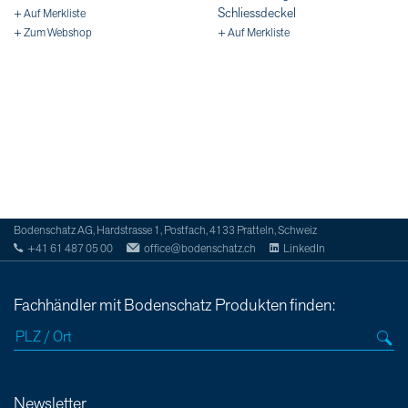
Schliessdeckel
+ Auf Merkliste
+ Zum Webshop
+ Auf Merkliste
Bodenschatz AG, Hardstrasse 1, Postfach, 4133 Pratteln, Schweiz
+41 61 487 05 00
office@bodenschatz.ch
LinkedIn
Fachhändler mit Bodenschatz Produkten finden:
Newsletter