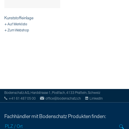
Kunststoffeinlage
+ Auf Merkliste
+ Zum Webshop
Bodenschatz AG, Hardstrasse 1, Postfach, 4133 Pratteln, Schweiz
+41 61 487 05 00
office@bodenschatz.ch
LinkedIn
Fachhändler mit Bodenschatz Produkten finden: