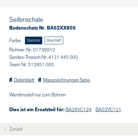
Seifenschale
Bodenschatz Nr. BA52XX805
Farbe
Glas klar
Glas matt
Richner-Nr. 01739912
Sanitas-Troesch Nr. 4131 445 000
Team Nr. 512951 000
Datenblatt
Masszeichnungen Serie
Wandmodell nur zum Bohren
Dies ist ein Ersatzteil für:
BA28VC124
BA52VC121
Zurück