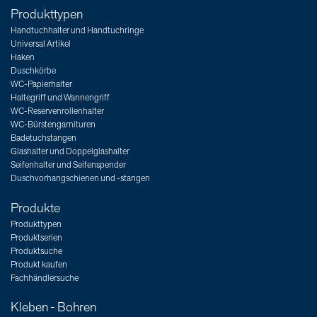
Produkttypen
Handtuchhalter und Handtuchringe
Universal Artikel
Haken
Duschkörbe
WC-Papierhalter
Haltegriff und Wannengriff
WC-Reservenrollenhalter
WC-Bürstengarnituren
Badetuchstangen
Glashalter und Doppelglashalter
Seifenhalter und Seifenspender
Duschvorhangschienen und -stangen
Produkte
Produkttypen
Produktserien
Produktsuche
Produkt kaufen
Fachhändlersuche
Kleben - Bohren