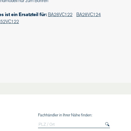
ndmodell nur zum Bohren
es ist ein Ersatzteil für:
BA28VC122
BA28VC124
52VC122
Fachhändler in Ihrer Nähe finden: