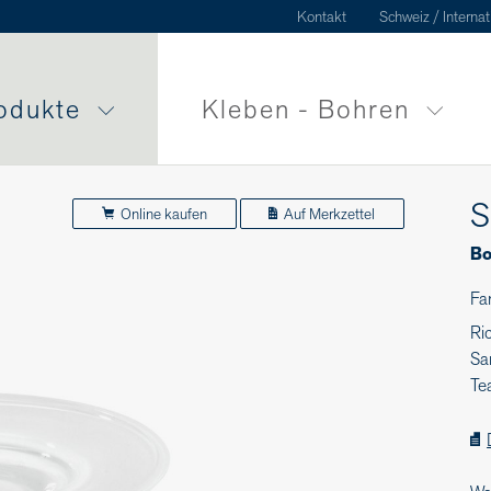
Kontakt
Schweiz / Internat
odukte
Kleben - Bohren
S
Online kaufen
Auf Merkzettel
Bo
Fa
Ri
Sa
Te