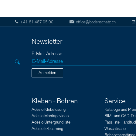
+41 61 487 05 00
office@bodenschatz.ch
n
Newsletter
E-Mail-Adresse
Anmelden
Kleben - Bohren
Service
Adesio Klebelösung
Kataloge und Preis
Adesio Montagevideo
BIM- und CAD-Da
Adesio Untergrundliste
Passliste Handtuch
Adesio E-Learning
Waschtische
Bohrlochabstände