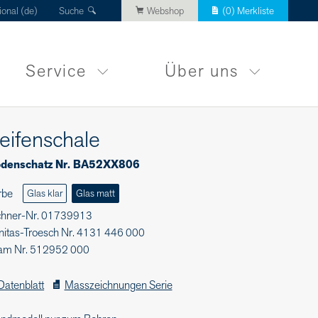
ional (de)
Suche
Webshop
(
0
) Merkliste
Service
Über uns
eifenschale
denschatz Nr. BA52XX806
rbe
Glas klar
Glas matt
chner-Nr. 01739913
nitas-Troesch Nr. 4131 446 000
am Nr. 512952 000
Datenblatt
Masszeichnungen Serie