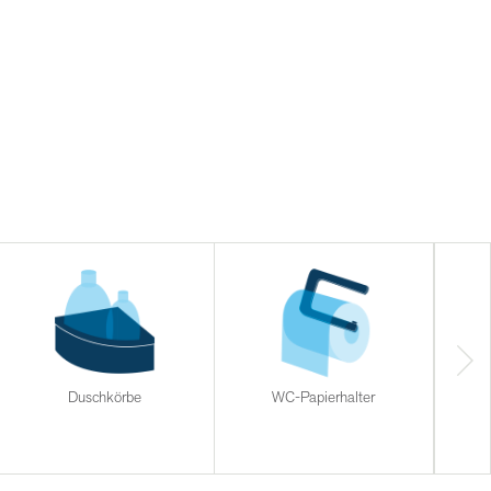
Duschkörbe
WC-Papierhalter
Halt