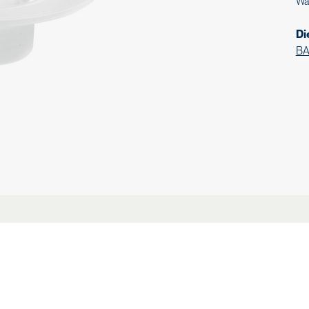
Wa
Di
BA