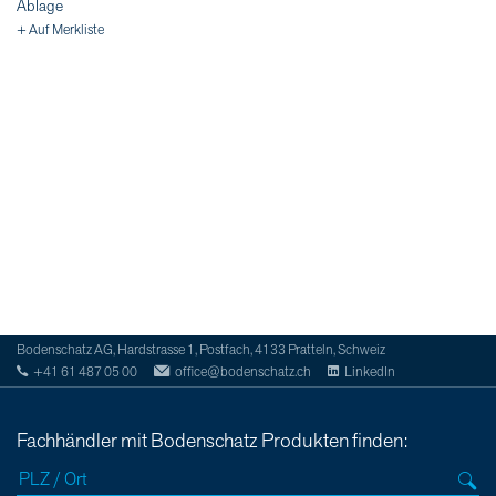
Ablage
+ Auf Merkliste
Bodenschatz AG, Hardstrasse 1, Postfach, 4133 Pratteln, Schweiz
+41 61 487 05 00
office@bodenschatz.ch
LinkedIn
Fachhändler mit Bodenschatz Produkten finden: