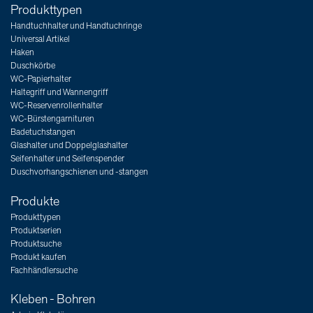
Produkttypen
Handtuchhalter und Handtuchringe
Universal Artikel
Haken
Duschkörbe
WC-Papierhalter
Haltegriff und Wannengriff
WC-Reservenrollenhalter
WC-Bürstengarnituren
Badetuchstangen
Glashalter und Doppelglashalter
Seifenhalter und Seifenspender
Duschvorhangschienen und -stangen
Produkte
Produkttypen
Produktserien
Produktsuche
Produkt kaufen
Fachhändlersuche
Kleben - Bohren