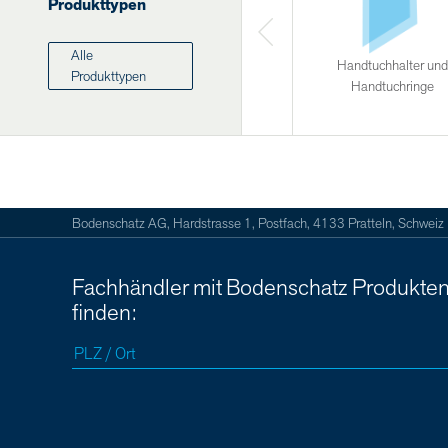
Produkttypen
Alle
Handtuchhalter und
Produkttypen
Handtuchringe
Bodenschatz AG, Hardstrasse 1, Postfach, 4133 Pratteln, Schweiz
Fachhändler mit Bodenschatz Produkte
finden: