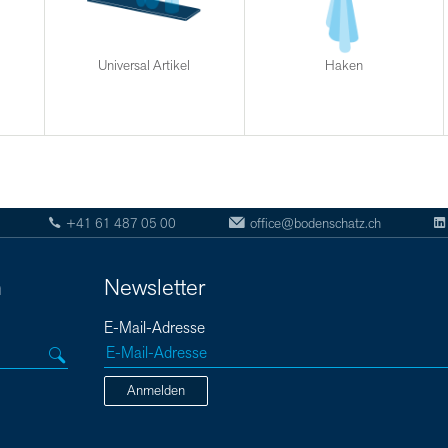
Universal Artikel
Haken
+41 61 487 05 00
office@bodenschatz.ch
n
Newsletter
E-Mail-Adresse
Anmelden