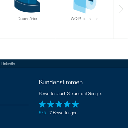
Duschkörbe
WC-Papierhalter
Halt
LinkedIn
Kundenstimmen
Bewerten auch Sie uns auf Google.
5/5
7 Bewertungen