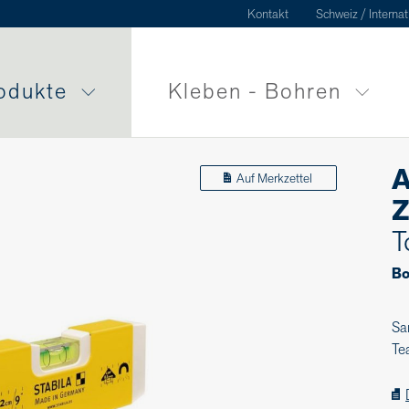
Kontakt
Schweiz / Internat
odukte
Kleben - Bohren
A
Auf Merkzettel
Z
T
Bo
Sa
Te