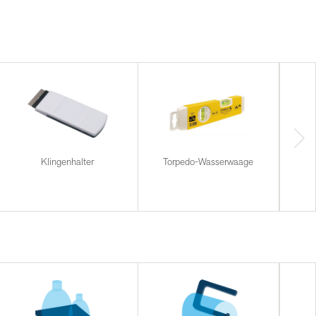
Klingenhalter
Torpedo-Wasserwaage
Th