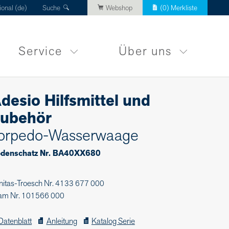
ional (de)
Suche
Webshop
(
0
) Merkliste
Service
Über uns
desio Hilfsmittel und
ubehör
orpedo-Wasserwaage
denschatz Nr. BA40XX680
nitas-Troesch Nr. 4133 677 000
am Nr. 101566 000
Datenblatt
Anleitung
Katalog Serie