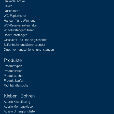
Universal Artikel
Haken
Duschkörbe
WC-Papierhalter
Haltegriff und Wannengriff
WC-Reservenrollenhalter
WC-Bürstengarnituren
Badetuchstangen
Glashalter und Doppelglashalter
Seifenhalter und Seifenspender
Duschvorhangschienen und -stangen
Produkte
Produkttypen
Produktserien
Produktsuche
Produkt kaufen
Fachhändlersuche
Kleben - Bohren
Adesio Klebelösung
Adesio Montagevideo
Adesio Untergrundliste