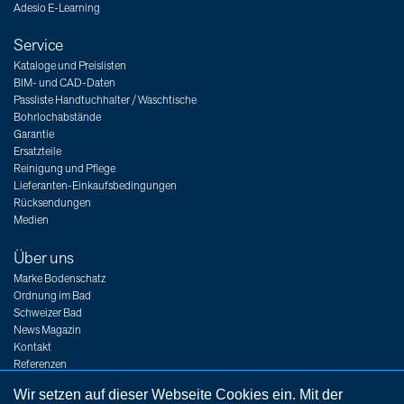
Adesio E-Learning
Service
Kataloge und Preislisten
BIM- und CAD-Daten
Passliste Handtuchhalter / Waschtische
Bohrlochabstände
Garantie
Ersatzteile
Reinigung und Pflege
Lieferanten-Einkaufsbedingungen
Rücksendungen
Medien
Über uns
Marke Bodenschatz
Ordnung im Bad
Schweizer Bad
News Magazin
Kontakt
Referenzen
Messen
Wir setzen auf dieser Webseite Cookies ein. Mit der
Jobs