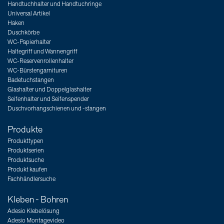
Handtuchhalter und Handtuchringe
Universal Artikel
Haken
Duschkörbe
WC-Papierhalter
Haltegriff und Wannengriff
WC-Reservenrollenhalter
WC-Bürstengarnituren
Badetuchstangen
Glashalter und Doppelglashalter
Seifenhalter und Seifenspender
Duschvorhangschienen und -stangen
Produkte
Produkttypen
Produktserien
Produktsuche
Produkt kaufen
Fachhändlersuche
Kleben - Bohren
Adesio Klebelösung
Adesio Montagevideo