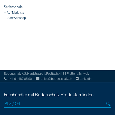
Seifenschale
+ Auf Merkliste
+ Zum Webshop
Bodenschatz AG, Hardstrasse 1, Postfach, 4133 Pratteln, Schweiz
+41 61 487 05 00
office@bodenschatz.ch
LinkedIn
Fachhändler mit Bodenschatz Produkten finden: