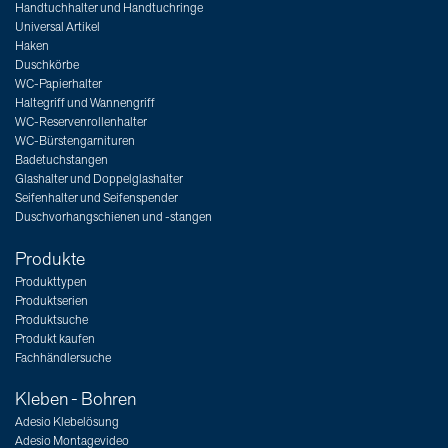
Handtuchhalter und Handtuchringe
Universal Artikel
Haken
Duschkörbe
WC-Papierhalter
Haltegriff und Wannengriff
WC-Reservenrollenhalter
WC-Bürstengarnituren
Badetuchstangen
Glashalter und Doppelglashalter
Seifenhalter und Seifenspender
Duschvorhangschienen und -stangen
Produkte
Produkttypen
Produktserien
Produktsuche
Produkt kaufen
Fachhändlersuche
Kleben - Bohren
Adesio Klebelösung
Adesio Montagevideo