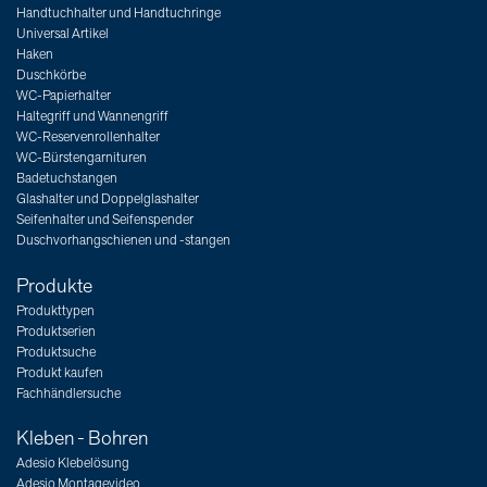
Handtuchhalter und Handtuchringe
Universal Artikel
Haken
Duschkörbe
WC-Papierhalter
Haltegriff und Wannengriff
WC-Reservenrollenhalter
WC-Bürstengarnituren
Badetuchstangen
Glashalter und Doppelglashalter
Seifenhalter und Seifenspender
Duschvorhangschienen und -stangen
Produkte
Produkttypen
Produktserien
Produktsuche
Produkt kaufen
Fachhändlersuche
Kleben - Bohren
Adesio Klebelösung
Adesio Montagevideo