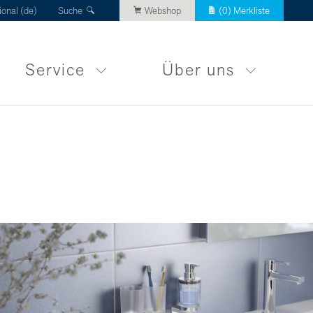
ional (de)
Suche
Webshop
(
0
) Merkliste
Service
Über uns