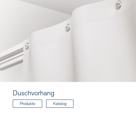
Duschvorhang
Produkte
Katalog