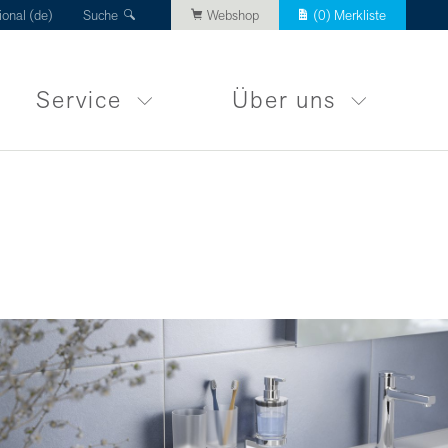
ional (de)
Suche
Webshop
(
0
) Merkliste
Service
Über uns