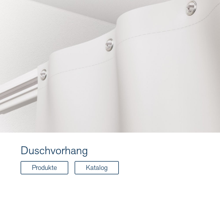
Duschvorhang
Produkte
Katalog