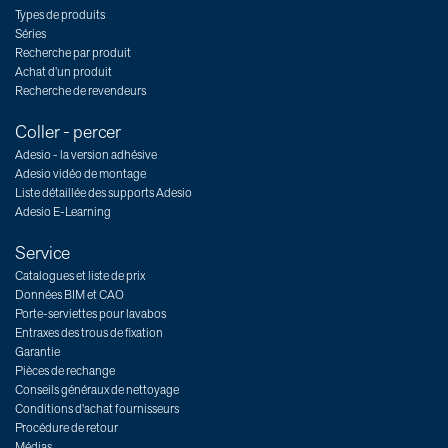
Types de produits
Séries
Recherche par produit
Achat d’un produit
Recherche de revendeurs
Coller - percer
Adesio - la version adhésive
Adesio vidéo de montage
Liste détaillée des supports Adesio
Adesio E-Learning
Service
Catalogues et liste de prix
Données BIM et CAO
Porte-serviettes pour lavabos
Entraxes des trous de fixation
Garantie
Pièces de rechange
Conseils généraux de nettoyage
Conditions d'achat fournisseurs
Procédure de retour
Médias