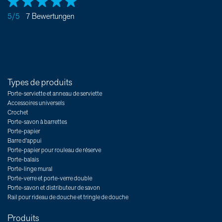
5/5
7 Bewertungen
Types de produits
Porte-serviette et anneau de serviette
Accessoires universels
Crochet
Porte-savon à barrettes
Porte-papier
Barre d'appui
Porte-papier pour rouleau de réserve
Porte-balais
Porte-linge mural
Porte-verre et porte-verre double
Porte-savon et distributeur de savon
Rail pour rideau de douche et tringle de douche
Produits