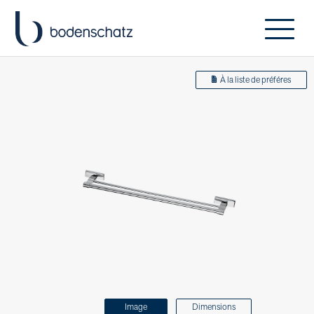
À la liste de préféres
Image
Dimensions