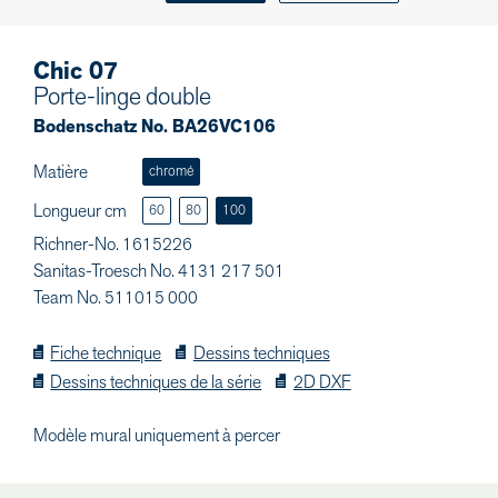
Chic 07
Porte-linge double
Bodenschatz No. BA26VC106
Matière
chromé
Longueur cm
60
80
100
Richner-No. 1615226
Sanitas-Troesch No. 4131 217 501
Team No. 511015 000
Fiche technique
Dessins techniques
Dessins techniques de la série
2D DXF
Modèle mural uniquement à percer