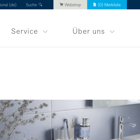
ional (de)
Suche
Webshop
(
0
) Merkliste
Service
Über uns