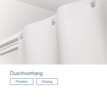
Duschvorhang
Produkte
Katalog