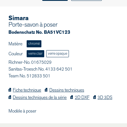
Simara
Porte-savon à poser
Bodenschatz No. BA51VC123
Matière
chromé
Couleur
verre clair
verre opaque
Richner-No. 01675029
Sanitas-Troesch No. 4133 642 501
Team No. 512833 501
Fiche technique
Dessins techniques
Dessins techniques de la série
2D DXF
3D 3DS
Modèle à poser