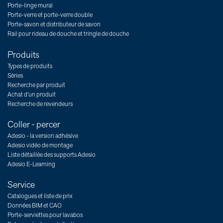
Porte-linge mural
Porte-verre et porte-verre double
Porte-savon et distributeur de savon
Rail pour rideau de douche et tringle de douche
Produits
Types de produits
Séries
Recherche par produit
Achat d’un produit
Recherche de revendeurs
Coller - percer
Adesio - la version adhésive
Adesio vidéo de montage
Liste détaillée des supports Adesio
Adesio E-Learning
Service
Catalogues et liste de prix
Données BIM et CAO
Porte-serviettes pour lavabos