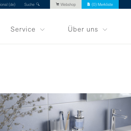
ional (de)
Suche
Webshop
(
0
) Merkliste
Service
Über uns