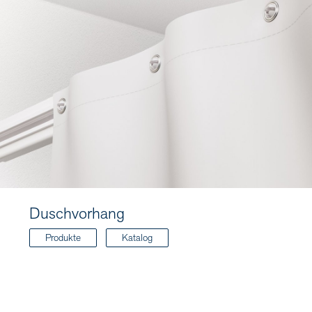
Duschvorhang
Produkte
Katalog