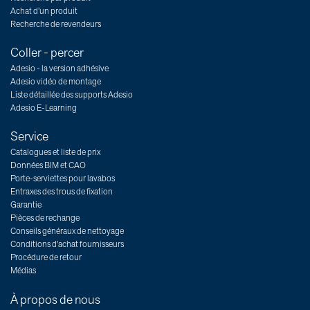
Achat d’un produit
Recherche de revendeurs
Coller - percer
Adesio - la version adhésive
Adesio vidéo de montage
Liste détaillée des supports Adesio
Adesio E-Learning
Service
Catalogues et liste de prix
Données BIM et CAO
Porte-serviettes pour lavabos
Entraxes des trous de fixation
Garantie
Pièces de rechange
Conseils généraux de nettoyage
Conditions d'achat fournisseurs
Procédure de retour
Médias
À propos de nous