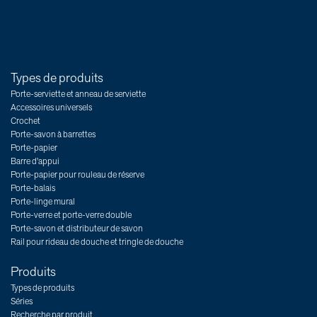
Types de produits
Porte-serviette et anneau de serviette
Accessoires universels
Crochet
Porte-savon à barrettes
Porte-papier
Barre d'appui
Porte-papier pour rouleau de réserve
Porte-balais
Porte-linge mural
Porte-verre et porte-verre double
Porte-savon et distributeur de savon
Rail pour rideau de douche et tringle de douche
Produits
Types de produits
Séries
Recherche par produit