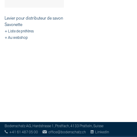
Levier pour distributeur de savon
Savonette
+ Liste de préféres
+ Au webshop
Bodenschatz AG, Hardstrasse 1, Postfach, 4133 Pratteln, Suisse
+41 61 487 05 00
office@bodenschatz.ch
LinkedIn