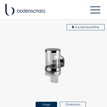
À la liste de préféres
Image
Dimensions