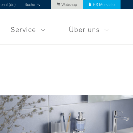
ional (de)
Suche
Webshop
(
0
) Merkliste
Service
Über uns