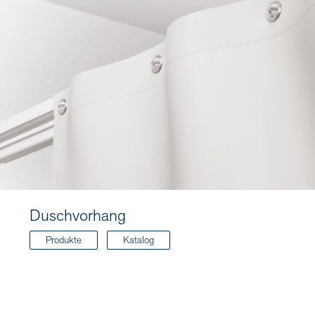
Duschvorhang
Produkte
Katalog