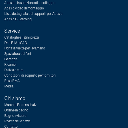
Adesio - la soluzione di incollaggio
Adesio video di montaggio
Lista dettagliata dei supporti per Adesio
Adesio E-Learning
Service
Cataloghi e listini prezzi
Dati BIM e CAD
Portasalviette per lavamano
Spaziatura dei fori
Garanzia
Ricambi
Pulizia e cura
Condizioni di acquisto per fornitori
Reso RMA
Media
Chi siamo
Marchio Bodenschatz
Ordine in bagno
Bagno svizzero
Rivista delle news
Contatto