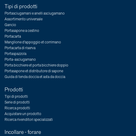
Tipi di prodotti
Portasciugamani e anelli asciugamano
Assortimento universale
Gancio
Portasapone a cestino
Portacarta
Manglione d'appoggio et corrimano
Portacarta di riserva
Portaspazzola
Porta-asciugamano
Porta bicchiere et porta bicchiere doppio
Portasapone et distributore di sapone
Guida di tenda doccia et asta da doccia
Prodotti
Tipi di prodotti
Serie di prodotti
Ricerca prodotti
Acquistare un prodotto
Ricerca rivenditori specializzati
Incollare - forare