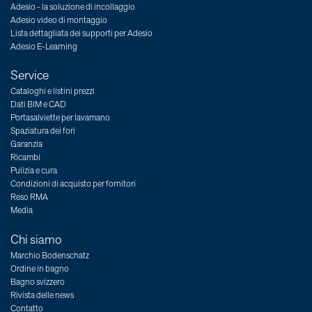
Adesio - la soluzione di incollaggio
Adesio video di montaggio
Lista dettagliata dei supporti per Adesio
Adesio E-Learning
Service
Cataloghi e listini prezzi
Dati BIM e CAD
Portasalviette per lavamano
Spaziatura dei fori
Garanzia
Ricambi
Pulizia e cura
Condizioni di acquisto per fornitori
Reso RMA
Media
Chi siamo
Marchio Bodenschatz
Ordine in bagno
Bagno svizzero
Rivista delle news
Contatto