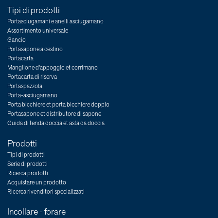
Tipi di prodotti
Portasciugamani e anelli asciugamano
Assortimento universale
Gancio
Portasapone a cestino
Portacarta
Manglione d'appoggio et corrimano
Portacarta di riserva
Portaspazzola
Porta-asciugamano
Porta bicchiere et porta bicchiere doppio
Portasapone et distributore di sapone
Guida di tenda doccia et asta da doccia
Prodotti
Tipi di prodotti
Serie di prodotti
Ricerca prodotti
Acquistare un prodotto
Ricerca rivenditori specializzati
Incollare - forare