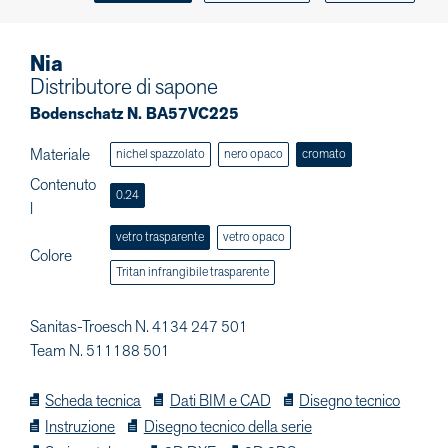
Nia
Distributore di sapone
Bodenschatz N. BA57VC225
Materiale
nichel spazzolato
nero opaco
cromato
Contenuto
0.24
l
vetro trasparente
vetro opaco
Colore
Tritan infrangibile trasparente
Sanitas-Troesch N. 4134 247 501
Team N. 511188 501
Scheda tecnica
Dati BIM e CAD
Disegno tecnico
Instruzione
Disegno tecnico della serie