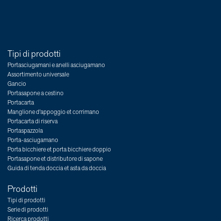
Tipi di prodotti
Portasciugamani e anelli asciugamano
Assortimento universale
Gancio
Portasapone a cestino
Portacarta
Manglione d'appoggio et corrimano
Portacarta di riserva
Portaspazzola
Porta-asciugamano
Porta bicchiere et porta bicchiere doppio
Portasapone et distributore di sapone
Guida di tenda doccia et asta da doccia
Prodotti
Tipi di prodotti
Serie di prodotti
Ricerca prodotti