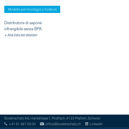
Modello per incollagio o foratura
Distributore di sapone
infrangibile senza BPA
+ Alla lista dei desideri
Bodenschatz AG, Hardstrasse 1, Postfach, 4133 Pratteln, Schweiz
+41 61 487 05 00
office@bodenschatz.ch
LinkedIn