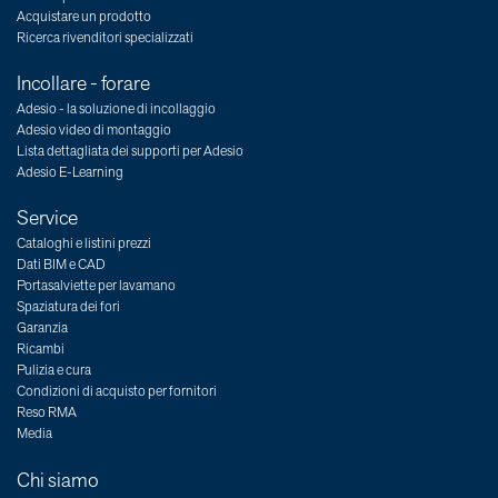
Acquistare un prodotto
Ricerca rivenditori specializzati
Incollare - forare
Adesio - la soluzione di incollaggio
Adesio video di montaggio
Lista dettagliata dei supporti per Adesio
Adesio E-Learning
Service
Cataloghi e listini prezzi
Dati BIM e CAD
Portasalviette per lavamano
Spaziatura dei fori
Garanzia
Ricambi
Pulizia e cura
Condizioni di acquisto per fornitori
Reso RMA
Media
Chi siamo