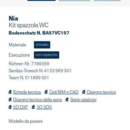
Nia
Kit spazzola WC
Bodenschatz N. BA57VC157
Materiale
cromato
Esecuzione
con coperchio
Richner-Nr. 7799359
Sanitas-Troesch N. 4133 969 501
Team N. 511899 501
Scheda tecnica
Dati BIM e CAD
Disegno tecnico
Disegno tecnico della serie
Serie catalogo
2D DXF
3D 3DS
Modello da posare