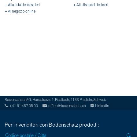
+ Alla lista dei desideri
+ Alla lista dei desideri
+ Al negozio online
Bodenschatz AG, Hardstrasse 1, Postfach, 4133 Pratteln, Schweiz
+41 61 487 05 00
office@bodenschatz.ch
LinkedIn
Per i rivenditori con Bodenschatz prodotti: