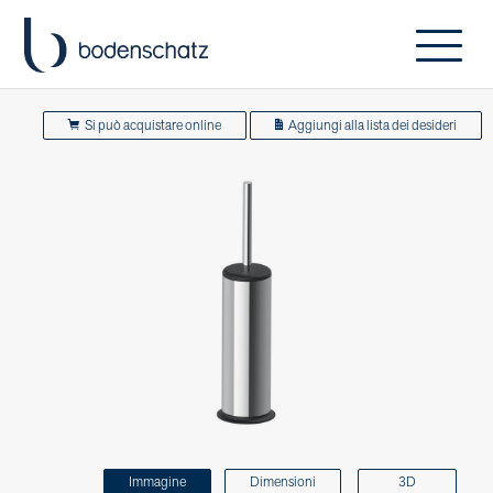
Si può acquistare online
Aggiungi alla lista dei desideri
Immagine
Dimensioni
3D