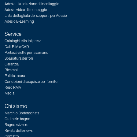
Adesio - la soluzione di incollaggio
Adesio video di montaggio
Lista dettagliata dei supporti per Adesio
Adesio E-Learning
Service
Cataloghi e listini prezzi
Dati BIM e CAD
Portasalviette per lavamano
Spaziatura dei fori
Garanzia
Ricambi
Pulizia e cura
Condizioni di acquisto per fornitori
Reso RMA
Media
Chi siamo
Marchio Bodenschatz
Ordine in bagno
Bagno svizzero
Rivista delle news
Contatto