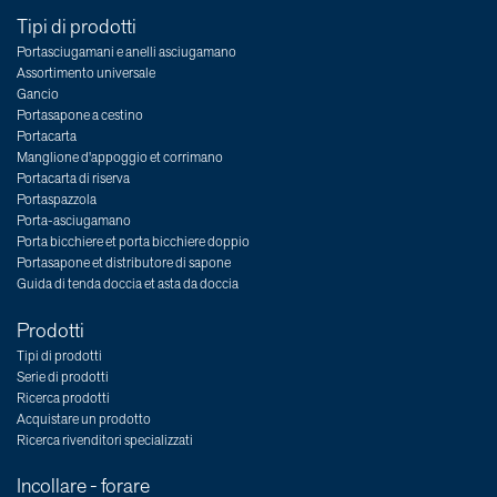
Tipi di prodotti
Portasciugamani e anelli asciugamano
Assortimento universale
Gancio
Portasapone a cestino
Portacarta
Manglione d'appoggio et corrimano
Portacarta di riserva
Portaspazzola
Porta-asciugamano
Porta bicchiere et porta bicchiere doppio
Portasapone et distributore di sapone
Guida di tenda doccia et asta da doccia
Prodotti
Tipi di prodotti
Serie di prodotti
Ricerca prodotti
Acquistare un prodotto
Ricerca rivenditori specializzati
Incollare - forare