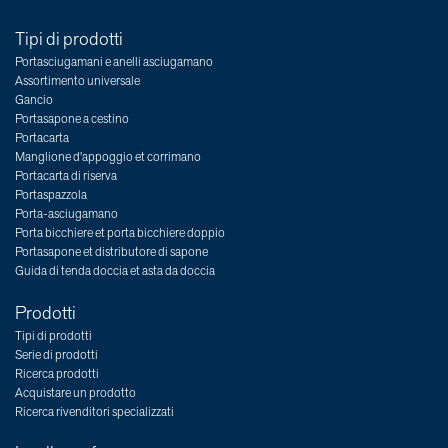
Tipi di prodotti
Portasciugamani e anelli asciugamano
Assortimento universale
Gancio
Portasapone a cestino
Portacarta
Manglione d'appoggio et corrimano
Portacarta di riserva
Portaspazzola
Porta-asciugamano
Porta bicchiere et porta bicchiere doppio
Portasapone et distributore di sapone
Guida di tenda doccia et asta da doccia
Prodotti
Tipi di prodotti
Serie di prodotti
Ricerca prodotti
Acquistare un prodotto
Ricerca rivenditori specializzati