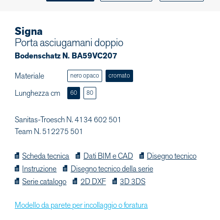
Signa
Porta asciugamani doppio
Bodenschatz N. BA59VC207
Materiale
nero opaco
cromato
Lunghezza cm
60
80
Sanitas-Troesch N. 4134 602 501
Team N. 512275 501
Scheda tecnica
Dati BIM e CAD
Disegno tecnico
Instruzione
Disegno tecnico della serie
Serie catalogo
2D DXF
3D 3DS
Modello da parete per incollaggio o foratura