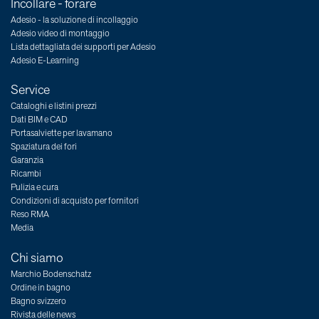
Incollare - forare
Adesio - la soluzione di incollaggio
Adesio video di montaggio
Lista dettagliata dei supporti per Adesio
Adesio E-Learning
Service
Cataloghi e listini prezzi
Dati BIM e CAD
Portasalviette per lavamano
Spaziatura dei fori
Garanzia
Ricambi
Pulizia e cura
Condizioni di acquisto per fornitori
Reso RMA
Media
Chi siamo
Marchio Bodenschatz
Ordine in bagno
Bagno svizzero
Rivista delle news