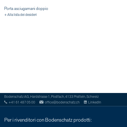
Porta asciugamani doppio
+ Alla lista dei desideri
Bodenschatz AG, Hardstrasse 1, Postfach, 4133 Pratteln, Schweiz
+41 61 487 05 00
office@bodenschatz.ch
LinkedIn
Per i rivenditori con Bodenschatz prodotti: